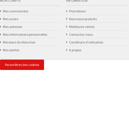
MON COMPTE
INFORMATION
Mes commandes
Promotions
Mes avoirs
Nouveaux produits
Mes adresses
Meilleures ventes
Mes informations personnelles
Contactez-nous
Mes bons de réduction
Conditions d'utilisation
Mes alertes
A propos
Paramètres des cookies