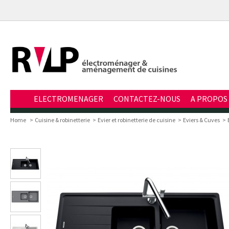
ELECTROMENAGER
CONTACTEZ-NOUS
A PROPOS
Home
>
Cuisine & robinetterie
>
Evier et robinetterie de cuisine
>
Eviers & Cuves
>