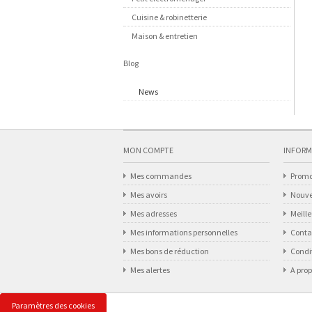
Cuisine & robinetterie
Maison & entretien
Blog
News
MON COMPTE
INFORM
Mes commandes
Promo
Mes avoirs
Nouve
Mes adresses
Meill
Mes informations personnelles
Conta
Mes bons de réduction
Condit
Mes alertes
A pro
Paramètres des cookies