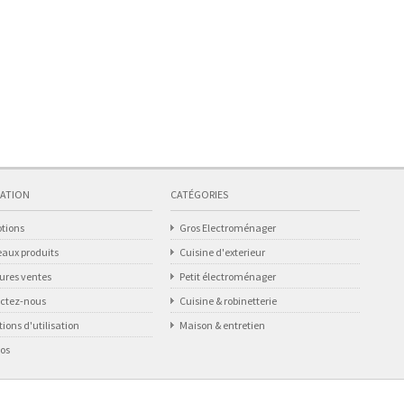
ATION
CATÉGORIES
tions
Gros Electroménager
aux produits
Cuisine d'exterieur
eures ventes
Petit électroménager
ctez-nous
Cuisine & robinetterie
ions d'utilisation
Maison & entretien
pos