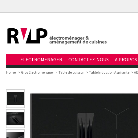
ELECTROMENAGER
CONTACTEZ-NOUS
A PROPOS
Home
>
Gros Electroménager
>
Table de cuisson
>
Table Induction Aspirante
>
AE