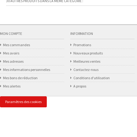
30 AUTRES PRODUITS DANS LA MÊME CATÉGORIE :
MON COMPTE
INFORMATION
Mes commandes
Promotions
Mes avoirs
Nouveaux produits
Mes adresses
Meilleures ventes
Mes informations personnelles
Contactez-nous
Mes bons de réduction
Conditions d'utilisation
Mes alertes
A propos
Paramètres des cookies