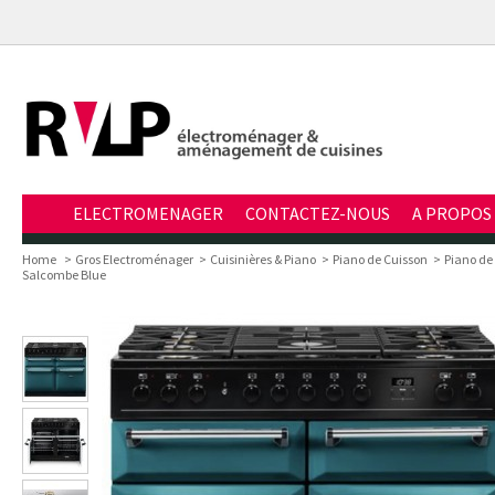
ELECTROMENAGER
CONTACTEZ-NOUS
A PROPOS
Home
>
Gros Electroménager
>
Cuisinières & Piano
>
Piano de Cuisson
>
Piano de
Salcombe Blue