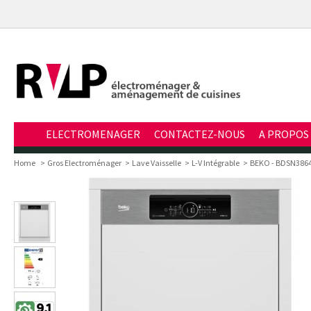
ELECTROMENAGER
CONTACTEZ-NOUS
A PROPOS
Home
>
Gros Electroménager
>
Lave Vaisselle
>
L-V Intégrable
>
BEKO - BDSN38640