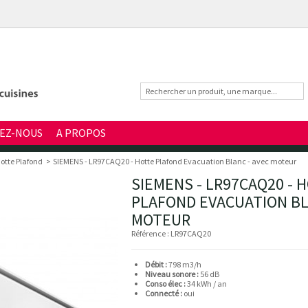
EZ-NOUS
A PROPOS
otte Plafond
>
SIEMENS - LR97CAQ20 - Hotte Plafond Evacuation Blanc - avec moteur
SIEMENS - LR97CAQ20 - 
PLAFOND EVACUATION BL
MOTEUR
Référence :
LR97CAQ20
Débit :
798 m3/h
Niveau sonore :
56 dB
Conso élec :
34 kWh / an
Connecté :
oui