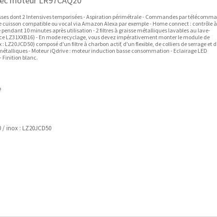
 avec moteur LR97CAQ20
itesses dont 2 Intensives temporisées - Aspiration périmétrale - Commandes par télécomm
 cuisson compatible ou vocal via Amazon Alexa par exemple - Home connect : contrôle à
endant 10 minutes après utilisation - 2 filtres à graisse métalliques lavables au lave-
érence LZ31XXB16) - En mode recyclage, vous devez impérativement monter le module de
: LZ20JCD50) composé d'un filtre à charbon actif, d'un flexible, de colliers de serrage et 
s métalliques - Moteur iQdrive : moteur induction basse consommation - Eclairage LED
 Finition blanc.
e
0 / inox : LZ20JCD50