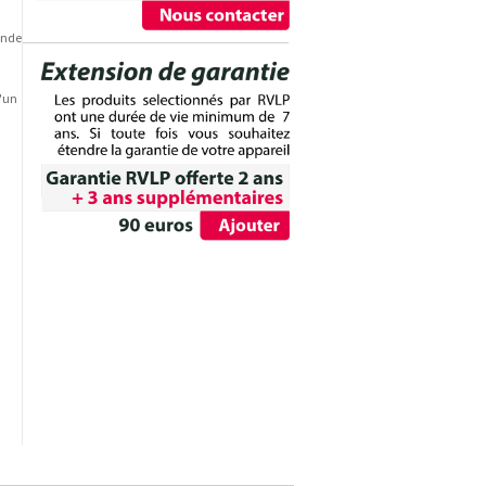
ande
d'un