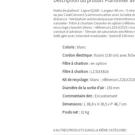
Description du produit Plafonnier
Hotte de plafond - Ligne IQ500 - Largeur 90 cm - 5 v
ou par CookConnect (communication avec la table de
distance - Ventilation automatique par intermittence p
vaisselle - Filtre à charbon CleanAir en option (réf
recyclage cleanAir (blanc : référence LZ20JCD20 / inox 
conduit d'aération - Témoin de saturation des filtre
SoftLight avec intensité modulable - Sortie Ø 150 mm -
Coloris :
blanc
Cordon électrique :
fourni (130 cm) avec fich
Filtre à charbon :
en option
Filtre à charbon :
LZ31XXB16
Kit de recyclage :
blanc : référence LZ20JCD2
Diamètre de la sortie d'air :
150 mm
Commentaire dim :
Encastrement
Dimensions :
L 88,8 x H 30,5 x P 48,7 cm
Poids net :
32 Kg
6 AUTRES PRODUITS DANS LA MÊME CATÉGORIE :