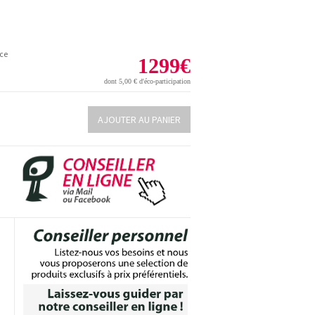
nce
1299
€
dont
5,00 €
d'éco-participation
AJOUTER AU PANIER