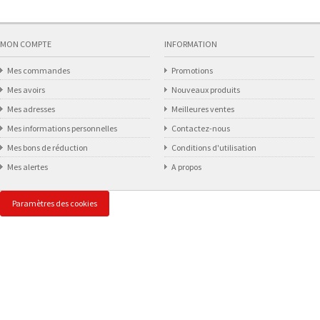
MON COMPTE
INFORMATION
Mes commandes
Promotions
Mes avoirs
Nouveaux produits
Mes adresses
Meilleures ventes
Mes informations personnelles
Contactez-nous
Mes bons de réduction
Conditions d'utilisation
Mes alertes
A propos
Paramètres des cookies