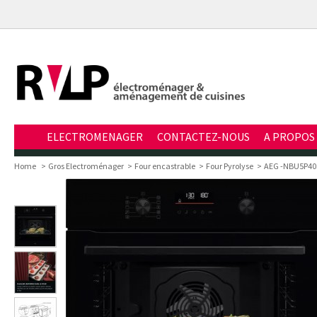
ELECTROMENAGER
CONTACTEZ-NOUS
A PROPOS
Home
>
Gros Electroménager
>
Four encastrable
>
Four Pyrolyse
>
AEG -NBU5P40SK 