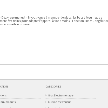
s - Dégivrage manuel - Si vous venez à manquer de place, les bacs à légumes, de
ement être retirés pour adapter l'appareil à vos besoins - Fonction Super Congélatio
mes visuelle et sonore.
ATION
CATÉGORIES
tions
Gros Electroménager
aux produits
Cuisine d'exterieur