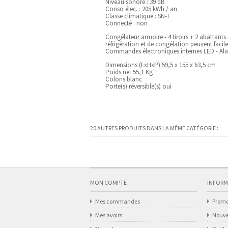
Niveau sonore : 39 dB
Conso élec. : 205 kWh / an
Classe climatique : SN-T
Connecté : non
Congélateur armoire - 4 tiroirs + 2 abattant
réfrigération et de congélation peuvent facil
Commandes électroniques internes LED - Alar
Dimensions (LxHxP) 59,5 x 155 x 63,5 cm
Poids net 55,1 Kg
Coloris blanc
Porte(s) réversible(s) oui
20 AUTRES PRODUITS DANS LA MÊME CATÉGORIE :
MON COMPTE
INFORM
Mes commandes
Promo
Mes avoirs
Nouve