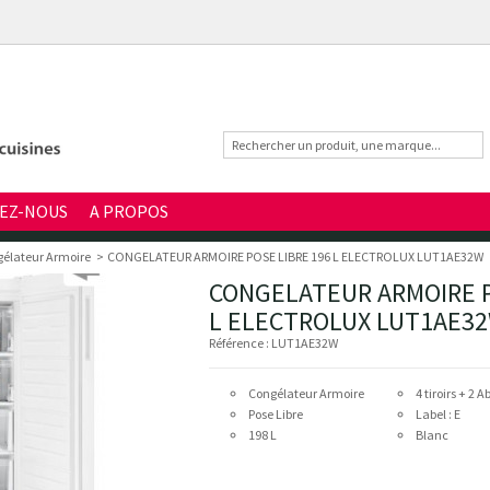
EZ-NOUS
A PROPOS
élateur Armoire
>
CONGELATEUR ARMOIRE POSE LIBRE 196 L ELECTROLUX LUT1AE32W
CONGELATEUR ARMOIRE P
L ELECTROLUX LUT1AE3
Référence :
LUT1AE32W
Congélateur Armoire
4 tiroirs + 2 
Pose Libre
Label : E
198 L
Blanc