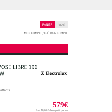
PANIER
(VIDE)
MON COMPTE / CRÉER UN COMPTE
OSE LIBRE 196
2W
Abattants
579
€
dont
18,00 €
d'éco-participation