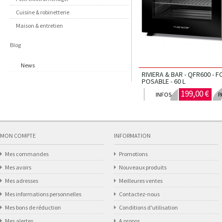
Cuisine & robinetterie
Maison & entretien
Blog
News
RIVIERA & BAR - QFR600 - 
POSABLE - 60 L
199,00 €
INFOS
P
MON COMPTE
INFORMATION
Mes commandes
Promotions
Mes avoirs
Nouveaux produits
Mes adresses
Meilleures ventes
Mes informations personnelles
Contactez-nous
Mes bons de réduction
Conditions d'utilisation
Mes alertes
A propos