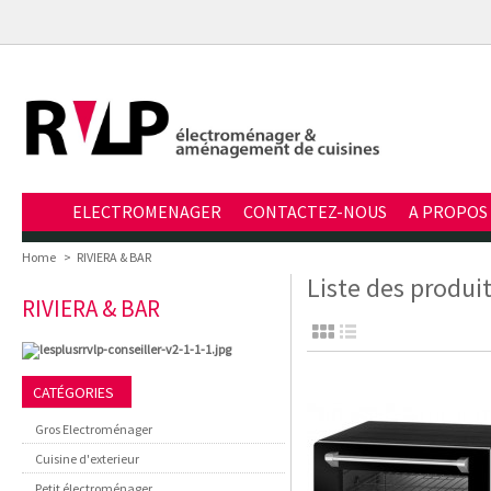
ELECTROMENAGER
CONTACTEZ-NOUS
A PROPOS
Home
>
RIVIERA & BAR
Liste des produi
RIVIERA & BAR
CATÉGORIES
Gros Electroménager
Cuisine d'exterieur
Petit électroménager