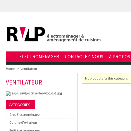
ELECTROMENAGER
CONTACTEZ-NOUS
A PROPOS
Home
>
Ventilateur
No products for this category.
VENTILATEUR
CATÉGORIES
Gros Electroménager
Cuisine d'exterieur
Petit électroménager