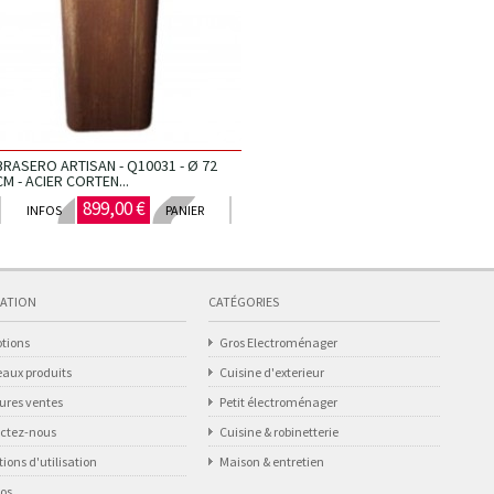
BRASERO ARTISAN - Q10031 - Ø 72
CM - ACIER CORTEN...
899,00 €
INFOS
PANIER
ATION
CATÉGORIES
tions
Gros Electroménager
aux produits
Cuisine d'exterieur
eures ventes
Petit électroménager
ctez-nous
Cuisine & robinetterie
ions d'utilisation
Maison & entretien
pos