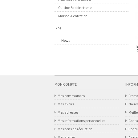
Cuisine & robinetterie
Maison & entretien
Blog
News
MON COMPTE
INFORM
Mes commandes
Promo
Mes avoirs
Nouve
Mes adresses
Meill
Mes informations personnelles
Conta
Mes bons de réduction
Condit
Mes alertes
A pro